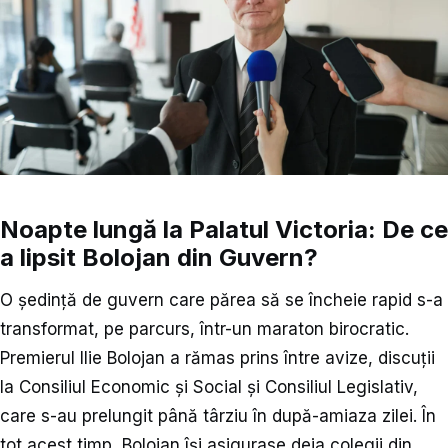
Noapte lungă la Palatul Victoria: De ce
a lipsit Bolojan din Guvern?
O ședință de guvern care părea să se încheie rapid s-a
transformat, pe parcurs, într-un maraton birocratic.
Premierul Ilie Bolojan a rămas prins între avize, discuții
la Consiliul Economic și Social și Consiliul Legislativ,
care s-au prelungit până târziu în după-amiaza zilei. În
tot acest timp, Bolojan își asigurase deja colegii din