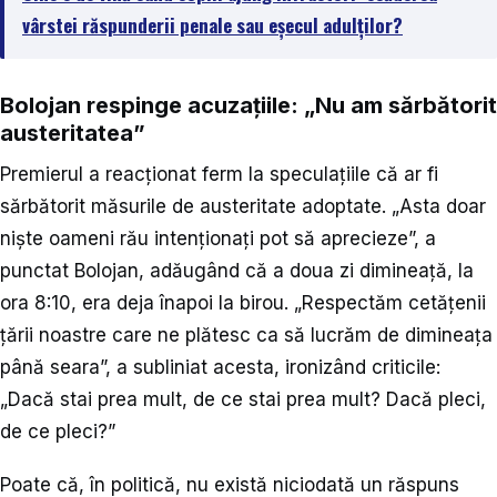
vârstei răspunderii penale sau eșecul adulților?
Bolojan respinge acuzațiile: „Nu am sărbătorit
austeritatea”
Premierul a reacționat ferm la speculațiile că ar fi
sărbătorit măsurile de austeritate adoptate. „Asta doar
niște oameni rău intenționați pot să aprecieze”, a
punctat Bolojan, adăugând că a doua zi dimineață, la
ora 8:10, era deja înapoi la birou. „Respectăm cetățenii
țării noastre care ne plătesc ca să lucrăm de dimineața
până seara”, a subliniat acesta, ironizând criticile:
„Dacă stai prea mult, de ce stai prea mult? Dacă pleci,
de ce pleci?”
Poate că, în politică, nu există niciodată un răspuns