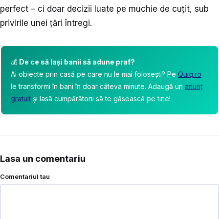
perfect – ci doar decizii luate pe muchie de cuțit, sub
privirile unei țări întregi.
💰
De ce să lași banii să adune praf?
Ai obiecte prin casă pe care nu le mai folosești? Pe
Quiq.ro
le transformi în bani în doar câteva minute. Adaugă un
anunț
gratuit
și lasă cumpărătorii să te găsească pe tine!
Lasa un comentariu
Comentariul tau