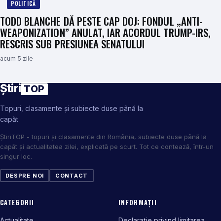
POLITICĂ
TODD BLANCHE DĂ PESTE CAP DOJ: FONDUL „ANTI-
WEAPONIZATION” ANULAT, IAR ACORDUL TRUMP-IRS,
RESCRIS SUB PRESIUNEA SENATULUI
acum 5 zile
Știri
TOP
Topuri, clasamente și subiecte duse până la
capăt
ȘtiriTOP - topuri și clasamente din România, subiecte duse până la
capăt și actualitatea zilei, explicată pe scurt. Tot ce contează, într-un
singur loc.
DESPRE NOI
CONTACT
CATEGORII
INFORMAȚII
Actualitate
Declarație privind limitarea