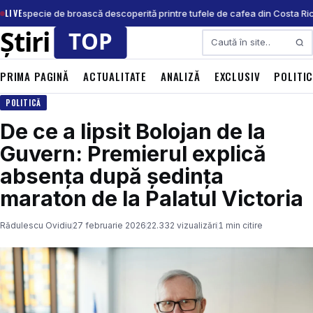
LIVE
nouă specie de broască descoperită printre tufele de cafea din Costa Ric
Caută
PRIMA PAGINĂ
ACTUALITATE
ANALIZĂ
EXCLUSIV
POLITI
POLITICĂ
De ce a lipsit Bolojan de la
Guvern: Premierul explică
absența după ședința
maraton de la Palatul Victoria
Rădulescu Ovidiu
27 februarie 2026
22.332 vizualizări
1 min citire