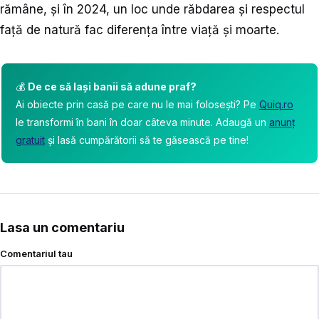
rămâne, și în 2024, un loc unde răbdarea și respectul
față de natură fac diferența între viață și moarte.
💰
De ce să lași banii să adune praf?
Ai obiecte prin casă pe care nu le mai folosești? Pe
Quiq.ro
le transformi în bani în doar câteva minute. Adaugă un
anunț
gratuit
și lasă cumpărătorii să te găsească pe tine!
Lasa un comentariu
Comentariul tau