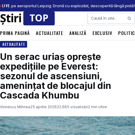
LIVE
ERTĂ pe aeroportul Leipzig: Dronă cu explozibil, descoperită lângă pistă!
Caută
PRIMA PAGINĂ
ACTUALITATE
ANALIZĂ
EXCLUSIV
POLITI
ACTUALITATE
Un serac uriaș oprește
expedițiile pe Everest:
sezonul de ascensiuni,
amenințat de blocajul din
Cascada Khumbu
Voinescu Mihnea
25 aprilie 2026
22.665 vizualizări
2 min citire