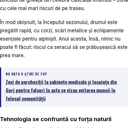
blocului de gheață din celebra Cascadă Khumbu – zona
cu cele mai mari riscuri de pe traseu.
În mod obișnuit, la începutul sezonului, drumul este
pregătit rapid, cu corzi, scări metalice și echipamente
esențiale pentru alpiniști. Anul acesta, însă, nimic nu
poate fi făcut: riscul ca seracul să se prăbușească este
prea mare.
NU RATA O ȘTIRE DE TOP
Zeci de percheziții la cabinete medicale și locuințe din
Gorj pentru falsuri în acte ce vizau evitarea muncii în
folosul comunității
Tehnologia se confruntă cu forța naturii