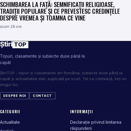
SCHIMBAREA LA FAȚĂ: SEMNIFICAȚII RELIGIOASE,
TRADIȚII POPULARE ȘI CE PREVESTESC CREDINȚELE
DESPRE VREMEA ȘI TOAMNA CE VINE
acum 18 ore
Știri
TOP
Topuri, clasamente și subiecte duse până la
capăt
ȘtiriTOP - topuri și clasamente din România, subiecte duse până la
capăt și actualitatea zilei, explicată pe scurt. Tot ce contează, într-un
singur loc.
DESPRE NOI
CONTACT
CATEGORII
INFORMAȚII
Actualitate
Declarație privind limitarea
răspunderii