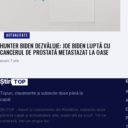
ACTUALITATE
HUNTER BIDEN DEZVĂLUIE: JOE BIDEN LUPTĂ CU
CANCERUL DE PROSTATĂ METASTAZAT LA OASE
acum 7 ore
Știri
C
TOP
A
Topuri, clasamente și subiecte duse până la
capăt
A
E
ȘtiriTOP - topuri și clasamente din România, subiecte duse
până la capăt și actualitatea zilei, explicată pe scurt. Tot ce
P
contează, într-un singur loc.