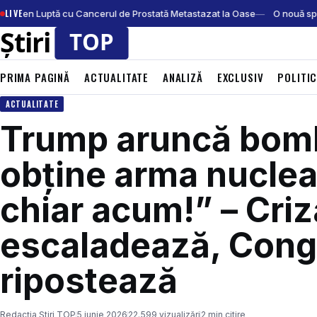
LIVE
 Biden Luptă cu Cancerul de Prostată Metastazat la Oase
O nouă speci
PRIMA PAGINĂ
ACTUALITATE
ANALIZĂ
EXCLUSIV
POLITI
ACTUALITATE
Trump aruncă bom
obține arma nuclea
chiar acum!” – Criz
escaladează, Cong
ripostează
Redacția Știri TOP
5 iunie 2026
22.599 vizualizări
2 min citire