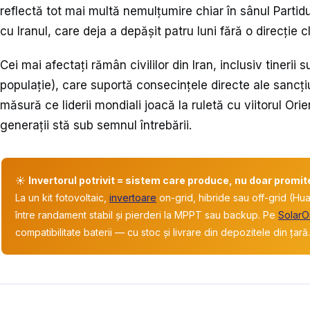
reflectă tot mai multă nemulțumire chiar în sânul Partid
cu Iranul, care deja a depășit patru luni fără o direcție c
Cei mai afectați rămân civililor din Iran, inclusiv tineri
populație), care suportă consecințele directe ale sancțiunil
măsură ce liderii mondiali joacă la ruletă cu viitorul Orien
generații stă sub semnul întrebării.
☀️
Invertorul potrivit = sistem care produce, nu doar promit
La un kit fotovoltaic,
invertoare
on-grid, hibride sau off-grid (Hu
între randament stabil și pierderi la MPPT sau backup. Pe
SolarO
compatibilitate baterii — cu stoc și livrare din depozitele din țară.