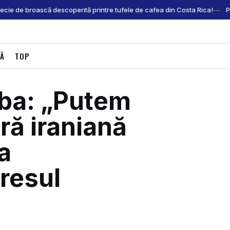
e de broască descoperită printre tufele de cafea din Costa Rica!
Pre
CĂ
TOP
ba: „Putem
ră iraniană
a
resul