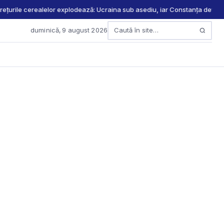
țurile cerealelor explodează: Ucraina sub asediu, iar Constanța devine po
duminică, 9 august 2026
Caută