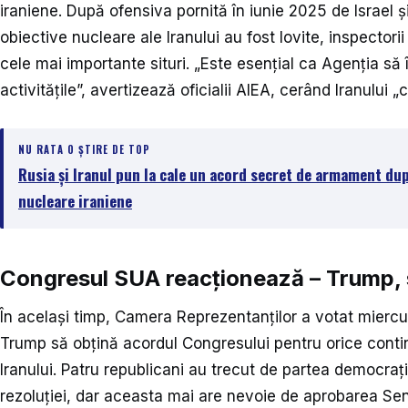
iraniene. După ofensiva pornită în iunie 2025 de Israel 
obiective nucleare ale Iranului au fost lovite, inspectori
cele mai importante situri. „Este esențial ca Agenția să 
activitățile”, avertizează oficialii AIEA, cerând Iranului 
NU RATA O ȘTIRE DE TOP
Rusia și Iranul pun la cale un acord secret de armament dup
nucleare iraniene
Congresul SUA reacționează – Trump, 
În același timp, Camera Reprezentanților a votat miercur
Trump să obțină acordul Congresului pentru orice contin
Iranului. Patru republicani au trecut de partea democraț
rezoluției, dar aceasta mai are nevoie de aprobarea Sen