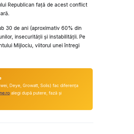
ului Republican față de acest conflict
lară.
i sub 30 de ani (aproximativ 60% din
or, insecurității și instabilității. Pe
tului Mijlociu, viitorul unei întregi
e
awei, Deye, Growatt, Solis) fac diferența
ne.ro
alegi după putere, fază și