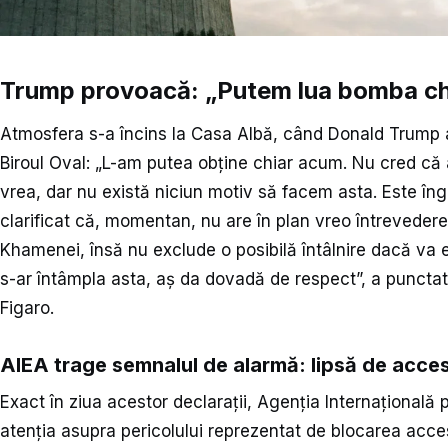
Trump provoacă: „Putem lua bomba chi
Atmosfera s-a încins la Casa Albă, când Donald Trump a
Biroul Oval: „L-am putea obține chiar acum. Nu cred că
vrea, dar nu există niciun motiv să facem asta. Este îng
clarificat că, momentan, nu are în plan vreo întrevedere
Khamenei, însă nu exclude o posibilă întâlnire dacă va e
s-ar întâmpla asta, aș da dovadă de respect”, a puncta
Figaro.
AIEA trage semnalul de alarmă: lipsă de acces 
Exact în ziua acestor declarații, Agenția Internațională
atenția asupra pericolului reprezentat de blocarea acces