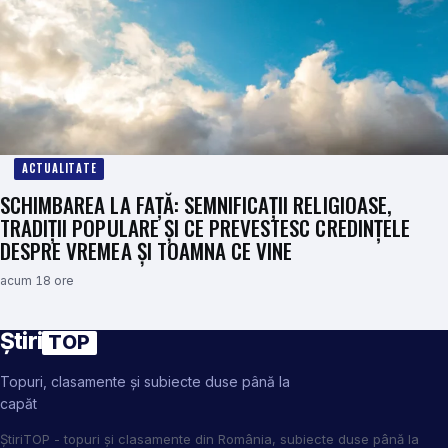
ACTUALITATE
SCHIMBAREA LA FAȚĂ: SEMNIFICAȚII RELIGIOASE,
TRADIȚII POPULARE ȘI CE PREVESTESC CREDINȚELE
DESPRE VREMEA ȘI TOAMNA CE VINE
acum 18 ore
Știri
TOP
Topuri, clasamente și subiecte duse până la
capăt
ȘtiriTOP - topuri și clasamente din România, subiecte duse până la