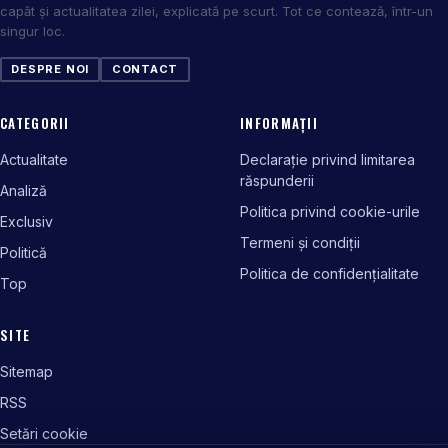
capăt și actualitatea zilei, explicată pe scurt. Tot ce contează, într-un
singur loc.
DESPRE NOI
CONTACT
CATEGORII
INFORMAȚII
Actualitate
Declarație privind limitarea
răspunderii
Analiză
Politica privind cookie-urile
Exclusiv
Termeni și condiții
Politică
Politica de confidențialitate
Top
SITE
Sitemap
RSS
Setări cookie