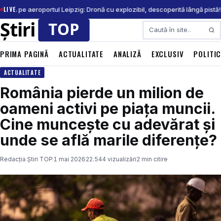
LIVE
ERTĂ pe aeroportul Leipzig: Dronă cu explozibil, descoperită lângă pistă!
Caută
PRIMA PAGINĂ
ACTUALITATE
ANALIZĂ
EXCLUSIV
POLITI
ACTUALITATE
România pierde un milion de
oameni activi pe piața muncii.
Cine muncește cu adevărat și
unde se află marile diferențe?
Redacția Știri TOP
1 mai 2026
22.544 vizualizări
2 min citire