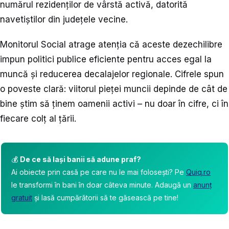
numărul rezidenților de vârstă activă, datorită
navetiștilor din județele vecine.
Monitorul Social atrage atenția că aceste dezechilibre
impun politici publice eficiente pentru acces egal la
muncă și reducerea decalajelor regionale. Cifrele spun
o poveste clară: viitorul pieței muncii depinde de cât de
bine știm să ținem oamenii activi – nu doar în cifre, ci în
fiecare colț al țării.
💰
De ce să lași banii să adune praf?
Ai obiecte prin casă pe care nu le mai folosești? Pe
Quiq.ro
le transformi în bani în doar câteva minute. Adaugă un
anunț
gratuit
și lasă cumpărătorii să te găsească pe tine!