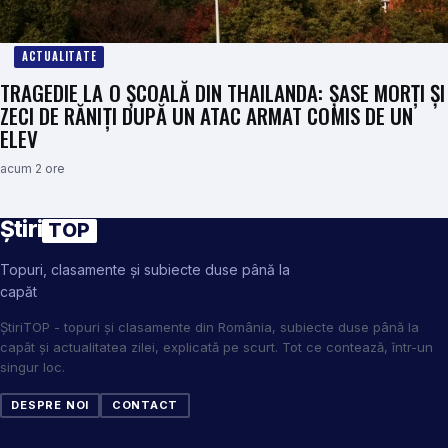
ACTUALITATE
TRAGEDIE LA O ȘCOALĂ DIN THAILANDA: ȘASE MORȚI ȘI
ZECI DE RĂNIȚI DUPĂ UN ATAC ARMAT COMIS DE UN
ELEV
acum 2 ore
Știri
TOP
Topuri, clasamente și subiecte duse până la
capăt
ȘtiriTOP - topuri și clasamente din România, subiecte duse până la
capăt și actualitatea zilei, explicată pe scurt. Tot ce contează, într-un
singur loc.
DESPRE NOI
CONTACT