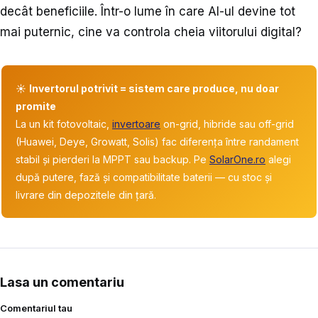
decât beneficiile. Într-o lume în care AI-ul devine tot
mai puternic, cine va controla cheia viitorului digital?
☀️
Invertorul potrivit = sistem care produce, nu doar
promite
La un kit fotovoltaic,
invertoare
on-grid, hibride sau off-grid
(Huawei, Deye, Growatt, Solis) fac diferența între randament
stabil și pierderi la MPPT sau backup. Pe
SolarOne.ro
alegi
după putere, fază și compatibilitate baterii — cu stoc și
livrare din depozitele din țară.
Lasa un comentariu
Comentariul tau