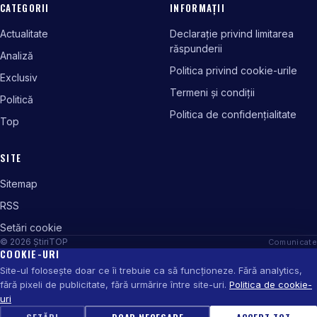
CATEGORII
INFORMAȚII
Actualitate
Declarație privind limitarea
răspunderii
Analiză
Politica privind cookie-urile
Exclusiv
Termeni și condiții
Politică
Politica de confidențialitate
Top
SITE
Sitemap
RSS
Setări cookie
© 2026 ȘtiriTOP
Comunicate
COOKIE-URI
Site-ul folosește doar ce îi trebuie ca să funcționeze. Fără analytics,
fără pixeli de publicitate, fără urmărire între site-uri.
Politica de cookie-
uri