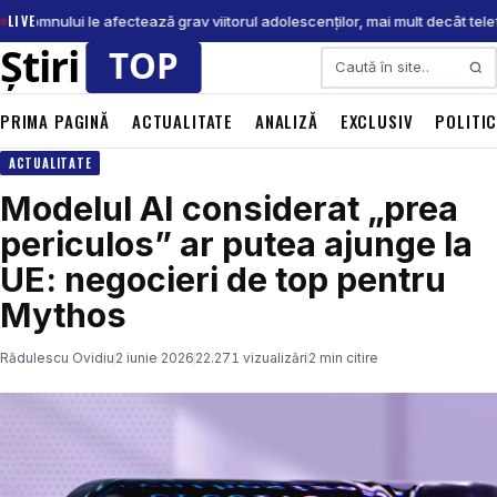
LIVE
sa somnului le afectează grav viitorul adolescenților, mai mult decât tele
Caută
PRIMA PAGINĂ
ACTUALITATE
ANALIZĂ
EXCLUSIV
POLITI
ACTUALITATE
Modelul AI considerat „prea
periculos” ar putea ajunge la
UE: negocieri de top pentru
Mythos
Rădulescu Ovidiu
2 iunie 2026
22.271 vizualizări
2 min citire