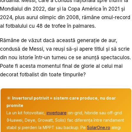
Iordania. Messi, care a condus naționala spre triumf la
Mondialul din 2022, dar și la Copa América în 2021 și
2024, plus aurul olimpic din 2008, rămâne omul-record
al fotbalului cu 48 de trofee în palmares.
Rămâne de văzut dacă această generație de aur,
condusă de Messi, va reuși să-și apere titlul și să scrie
din nou istorie într-un turneu ce se anunță spectaculos.
Poate fi acesta momentul final de glorie al celui mai
decorat fotbalist din toate timpurile?
☀️
Invertorul potrivit = sistem care produce, nu doar
promite
La un kit fotovoltaic,
invertoare
on-grid, hibride sau off-grid
(Huawei, Deye, Growatt, Solis) fac diferența între randament
stabil și pierderi la MPPT sau backup. Pe
SolarOne.ro
alegi