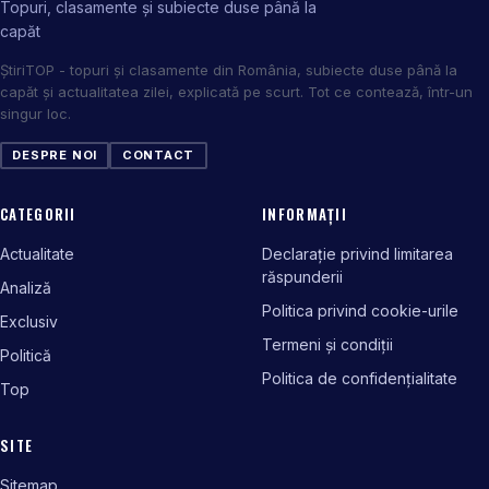
Topuri, clasamente și subiecte duse până la
capăt
ȘtiriTOP - topuri și clasamente din România, subiecte duse până la
capăt și actualitatea zilei, explicată pe scurt. Tot ce contează, într-un
singur loc.
DESPRE NOI
CONTACT
CATEGORII
INFORMAȚII
Actualitate
Declarație privind limitarea
răspunderii
Analiză
Politica privind cookie-urile
Exclusiv
Termeni și condiții
Politică
Politica de confidențialitate
Top
SITE
Sitemap