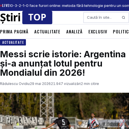
LIVE
gula 10-3-2-1-0 face furori online: metoda fără tehnologie pentru un som
Caută
PRIMA PAGINĂ
ACTUALITATE
ANALIZĂ
EXCLUSIV
POLITI
ACTUALITATE
Messi scrie istorie: Argentina
și-a anunțat lotul pentru
Mondialul din 2026!
Rădulescu Ovidiu
29 mai 2026
21.947 vizualizări
2 min citire