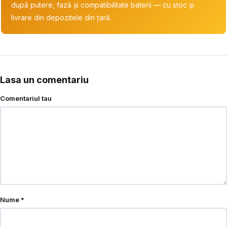
după putere, fază și compatibilitate baterii — cu stoc și
livrare din depozitele din țară.
Lasa un comentariu
Comentariul tau
Nume
*