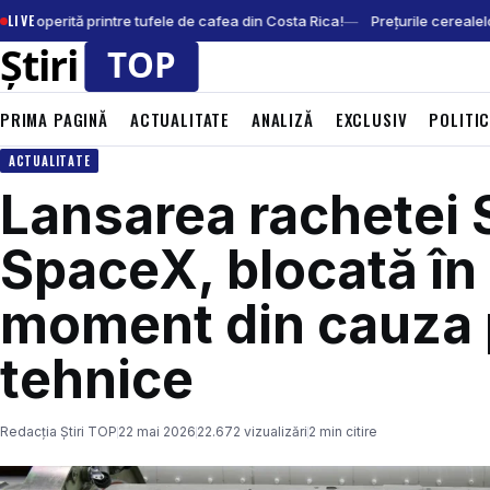
LIVE
scoperită printre tufele de cafea din Costa Rica!
Prețurile cerealelo
PRIMA PAGINĂ
ACTUALITATE
ANALIZĂ
EXCLUSIV
POLITI
ACTUALITATE
Lansarea rachetei S
SpaceX, blocată în 
moment din cauza 
tehnice
Redacția Știri TOP
22 mai 2026
22.672 vizualizări
2 min citire