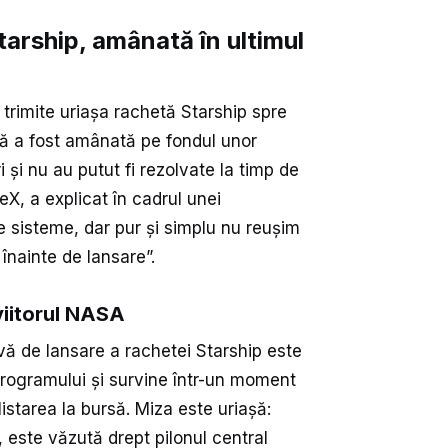
arship, amânată în ultimul
trimite uriașa rachetă Starship spre
ată a fost amânată pe fondul unor
și nu au putut fi rezolvate la timp de
X, a explicat în cadrul unei
e sisteme, dar pur și simplu nu reușim
înainte de lansare”.
 viitorul NASA
vă de lansare a rachetei Starship este
 programului și survine într-un moment
starea la bursă. Miza este uriașă:
 este văzută drept pilonul central