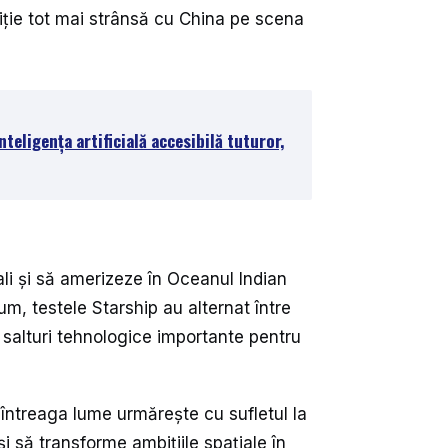
iție tot mai strânsă cu China pe scena
teligența artificială accesibilă tuturor,
li și să amerizeze în Oceanul Indian
m, testele Starship au alternat între
 salturi tehnologice importante pentru
 întreaga lume urmărește cu sufletul la
 să transforme ambițiile spațiale în