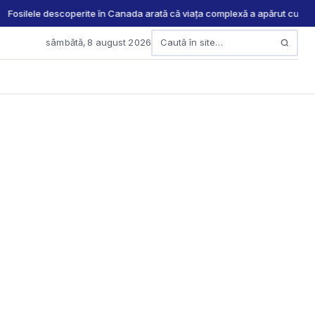
Fosilele descoperite în Canada arată că viața complexă a apărut cu mil
sâmbătă, 8 august 2026
Caută