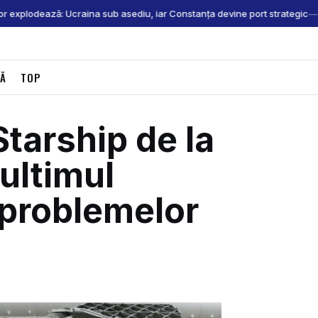
r explodează: Ucraina sub asediu, iar Constanța devine port strategic
CĂ
TOP
tarship de la
ultimul
problemelor