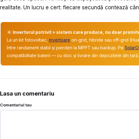
realitate. Un lucru e cert: fiecare secundă contează cân
☀️
Invertorul potrivit = sistem care produce, nu doar promit
La un kit fotovoltaic,
invertoare
on-grid, hibride sau off-grid (Hu
între randament stabil și pierderi la MPPT sau backup. Pe
SolarO
compatibilitate baterii — cu stoc și livrare din depozitele din țară.
Lasa un comentariu
Comentariul tau