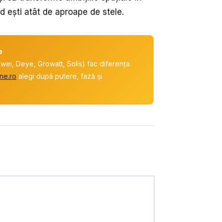
d ești atât de aproape de stele.
e
awei, Deye, Growatt, Solis) fac diferența
ne.ro
alegi după putere, fază și