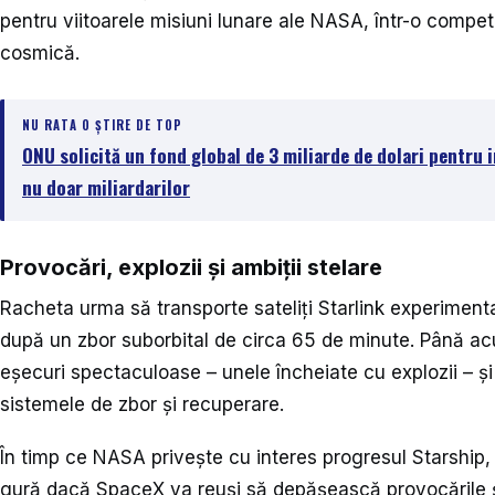
pentru viitoarele misiuni lunare ale NASA, într-o compet
cosmică.
NU RATA O ȘTIRE DE TOP
ONU solicită un fond global de 3 miliarde de dolari pentru in
nu doar miliardarilor
Provocări, explozii și ambiții stelare
Racheta urma să transporte sateliți Starlink experimenta
după un zbor suborbital de circa 65 de minute. Până acu
eșecuri spectaculoase – unele încheiate cu explozii – și
sistemele de zbor și recuperare.
În timp ce NASA privește cu interes progresul Starship,
gură dacă SpaceX va reuși să depășească provocările și