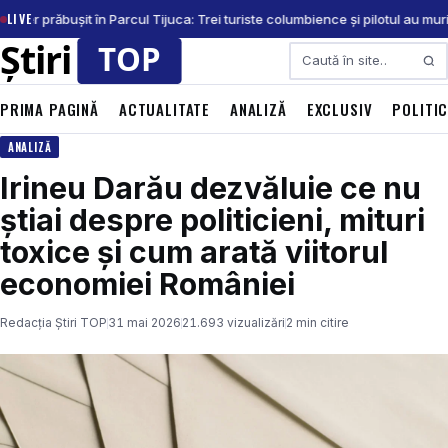
LIVE
icopter prăbușit în Parcul Tijuca: Trei turiste columbience și pilotul au mur
Caută
PRIMA PAGINĂ
ACTUALITATE
ANALIZĂ
EXCLUSIV
POLITI
ANALIZĂ
Irineu Darău dezvăluie ce nu
știai despre politicieni, mituri
toxice și cum arată viitorul
economiei României
Redacția Știri TOP
31 mai 2026
21.693 vizualizări
2 min citire