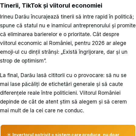
Tinerii, TikTok și viitorul economiei
Irineu Darău încurajează tinerii să intre rapid în politică;
spune că statul nu e inamicul antreprenorului și promite
că eliminarea barierelor e o prioritate. Cât despre
viitorul economic al României, pentru 2026 ar alege
emoji-ul cu dinții strânși: „Există îngrijorare, dar și un
strop de optimism”.
La final, Darău lasă cititorii cu o provocare: să nu se
mai lase păcăliți de etichetări generale și să caute
diferențele reale între politicieni. Viitorul României
depinde de cât de atent știm să alegem și să cerem
mai mult de la cei care ne conduc.
☀️
Invertorul potrivit = sistem care produce, nu doar