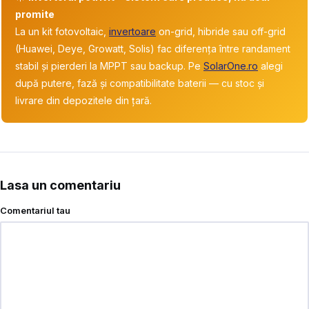
promite
La un kit fotovoltaic,
invertoare
on-grid, hibride sau off-grid
(Huawei, Deye, Growatt, Solis) fac diferența între randament
stabil și pierderi la MPPT sau backup. Pe
SolarOne.ro
alegi
după putere, fază și compatibilitate baterii — cu stoc și
livrare din depozitele din țară.
Lasa un comentariu
Comentariul tau