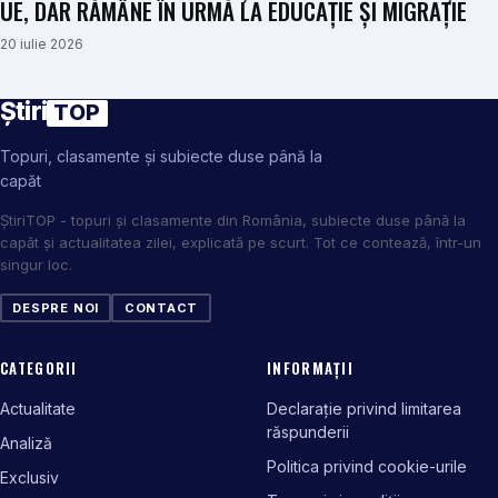
UE, DAR RĂMÂNE ÎN URMĂ LA EDUCAȚIE ȘI MIGRAȚIE
20 iulie 2026
Știri
TOP
Topuri, clasamente și subiecte duse până la
capăt
ȘtiriTOP - topuri și clasamente din România, subiecte duse până la
capăt și actualitatea zilei, explicată pe scurt. Tot ce contează, într-un
singur loc.
DESPRE NOI
CONTACT
CATEGORII
INFORMAȚII
Actualitate
Declarație privind limitarea
răspunderii
Analiză
Politica privind cookie-urile
Exclusiv