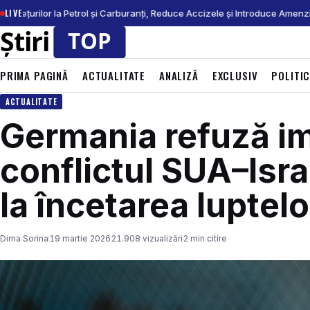
LIVE
rețurilor la Petrol și Carburanți, Reduce Accizele și Introduce Amenzi 
PRIMA PAGINĂ
ACTUALITATE
ANALIZĂ
EXCLUSIV
POLITI
ACTUALITATE
Germania refuză im
conflictul SUA–Isra
la încetarea luptelo
Dima Sorina
19 martie 2026
21.908 vizualizări
2 min citire