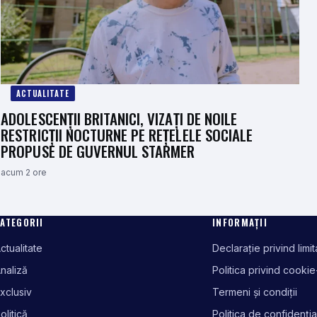
ACTUALITATE
ADOLESCENȚII BRITANICI, VIZAȚI DE NOILE
RESTRICȚII NOCTURNE PE REȚELELE SOCIALE
PROPUSE DE GUVERNUL STARMER
acum 2 ore
ATEGORII
INFORMAȚII
ctualitate
Declarație privind limi
naliză
Politica privind cookie
xclusiv
Termeni și condiții
olitică
Politica de confidenția