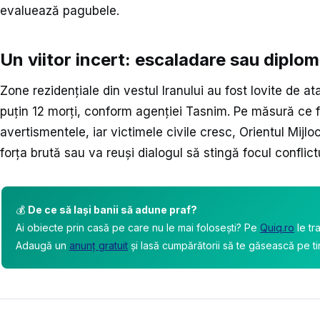
evaluează pagubele.
Un viitor incert: escaladare sau diplom
Zone rezidențiale din vestul Iranului au fost lovite de a
puțin 12 morți, conform agenției Tasnim. Pe măsură ce fi
avertismentele, iar victimele civile cresc, Orientul Mijl
forța brută sau va reuși dialogul să stingă focul conflict
💰
De ce să lași banii să adune praf?
Ai obiecte prin casă pe care nu le mai folosești? Pe
Quiq.ro
le tr
Adaugă un
anunț gratuit
și lasă cumpărătorii să te găsească pe ti