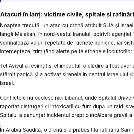
Atacuri în lanț: victime civile, spitale și rafinăr
Noaptea trecută, un atac cu dronă atribuit SUA și Israelul
lângă Malekan, în nord-vestul Iranului, potrivit agenției
semnalează valuri repetate de rachete iraniene, iar sis
intercepteze, trimițând alerte pe telefoanele locuitorilor.
Tel Avivul a resimțit și el impactul: o clădire a fost avar
stârnit panică și a activat sirenele în centrul Israelulu
Israel.
Conflictele nu ocolesc nici Libanul, unde Spitalul Unive
raportat distrugeri și intoxicații cu fum după un raid isra
Spitalul a denunțat incidentul drept o încălcare gravă a 
În Arabia Saudită, o dronă s-a prăbușit la rafinăria Samre