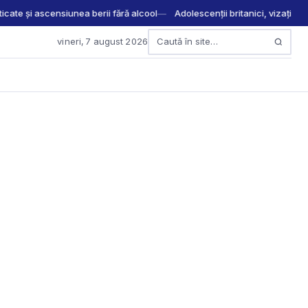
icate și ascensiunea berii fără alcool
Adolescenții britanici, vizați de n
vineri, 7 august 2026
Caută