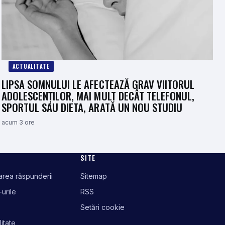
ACTUALITATE
LIPSA SOMNULUI LE AFECTEAZĂ GRAV VIITORUL
ADOLESCENȚILOR, MAI MULT DECÂT TELEFONUL,
SPORTUL SAU DIETA, ARATĂ UN NOU STUDIU
acum 3 ore
SITE
tarea răspunderii
Sitemap
-urile
RSS
Setări cookie
litate