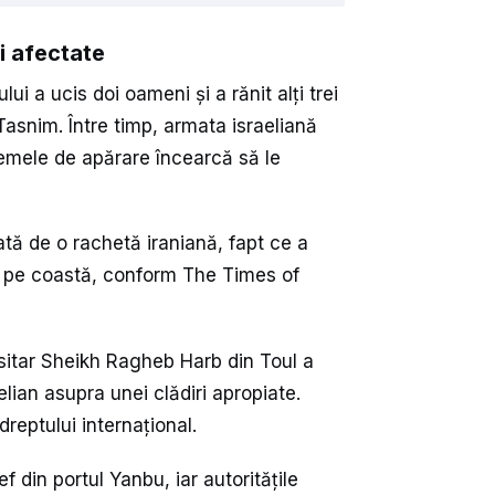
ii afectate
ui a ucis doi oameni și a rănit alți trei
 Tasnim. Între timp, armata israeliană
temele de apărare încearcă să le
iată de o rachetă iraniană, fapt ce a
i și pe coastă, conform The Times of
rsitar Sheikh Ragheb Harb din Toul a
elian asupra unei clădiri apropiate.
dreptului internațional.
f din portul Yanbu, iar autoritățile