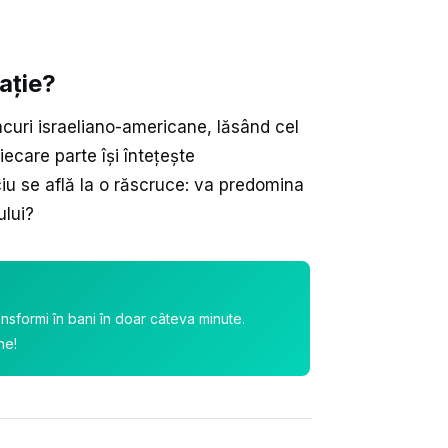
ație?
tacuri israeliano-americane, lăsând cel
ecare parte își întețește
ociu se află la o răscruce: va predomina
ului?
ansformi în bani în doar câteva minute.
ne!