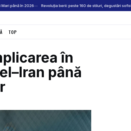
Mari până în 2026
Revoluția berii: peste 160 de stiluri, degustări sofist
CĂ
TOP
plicarea în
el–Iran până
r