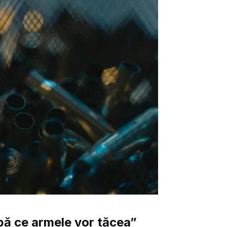
pă ce armele vor tăcea”