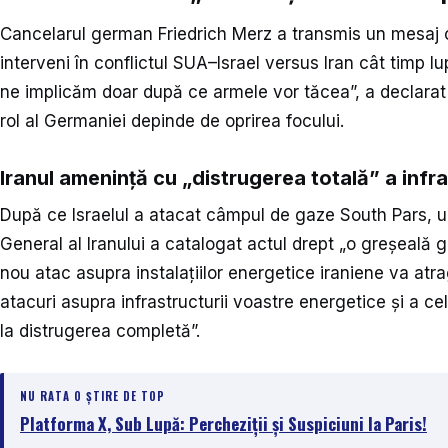
Cancelarul german Friedrich Merz a transmis un mesaj cla
interveni în conflictul SUA–Israel versus Iran cât timp 
ne implicăm doar după ce armele vor tăcea”, a declarat Me
rol al Germaniei depinde de oprirea focului.
Iranul amenință cu „distrugerea totală” a infra
După ce Israelul a atacat câmpul de gaze South Pars, un
General al Iranului a catalogat actul drept „o greșeală g
nou atac asupra instalațiilor energetice iraniene va atr
atacuri asupra infrastructurii voastre energetice și a cele
la distrugerea completă”.
NU RATA O ȘTIRE DE TOP
Platforma X, Sub Lupă: Percheziții și Suspiciuni la Paris!