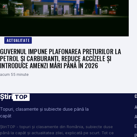
ACTUALITATE
GUVERNUL IMPUNE PLAFONAREA PREȚURILOR LA
PETROL ȘI CARBURANȚI, REDUCE ACCIZELE ȘI
INTRODUCE AMENZI MARI PÂNĂ ÎN 2026
acum 55 minute
Știri
C
TOP
A
Topuri, clasamente și subiecte duse până la
capăt
A
E
ȘtiriTOP - topuri și clasamente din România, subiecte duse
până la capăt și actualitatea zilei, explicată pe scurt. Tot ce
P