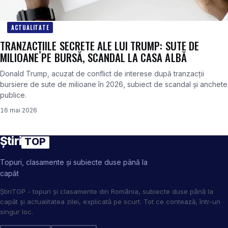
ACTUALITATE
TRANZACȚIILE SECRETE ALE LUI TRUMP: SUTE DE
MILIOANE PE BURSĂ, SCANDAL LA CASA ALBĂ
Donald Trump, acuzat de conflict de interese după tranzacții
bursiere de sute de milioane în 2026, subiect de scandal și anchete
publice.
16 mai 2026
Știri
TOP
Topuri, clasamente și subiecte duse până la
capăt
ȘtiriTOP - topuri și clasamente din România, subiecte duse până la
capăt și actualitatea zilei, explicată pe scurt. Tot ce contează, într-un
singur loc.