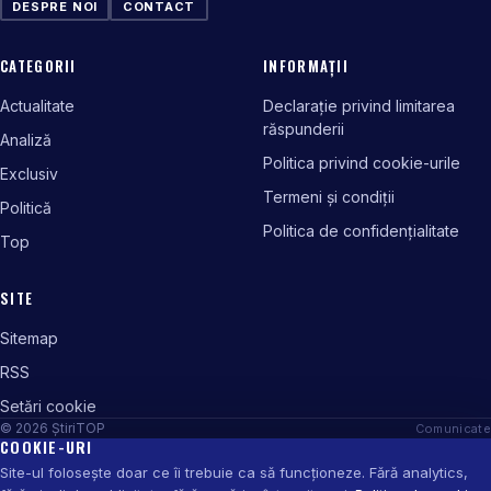
DESPRE NOI
CONTACT
CATEGORII
INFORMAȚII
Actualitate
Declarație privind limitarea
răspunderii
Analiză
Politica privind cookie-urile
Exclusiv
Termeni și condiții
Politică
Politica de confidențialitate
Top
SITE
Sitemap
RSS
Setări cookie
© 2026 ȘtiriTOP
Comunicate
COOKIE-URI
Site-ul folosește doar ce îi trebuie ca să funcționeze. Fără analytics,