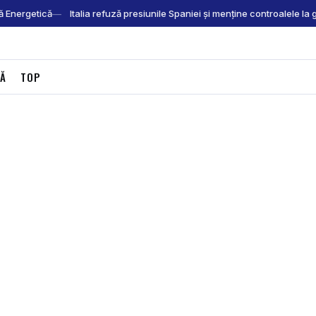
ă Energetică
Italia refuză presiunile Spaniei și menține controalele la
CĂ
TOP