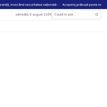
 graniță, invocând securitatea națională
Acoperiș prăbușit peste mașini 
sâmbătă, 8 august 2026
Caută