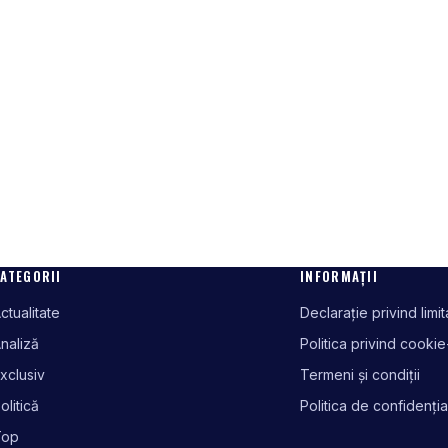
ATEGORII
INFORMAȚII
ctualitate
Declarație privind limi
naliză
Politica privind cookie
xclusiv
Termeni și condiții
olitică
Politica de confidenția
Top