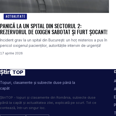
ACTUALITATE
PANICĂ LA UN SPITAL DIN SECTORUL 2:
REZERVORUL DE OXIGEN SABOTAT ȘI FURT ȘOCANT!
Incident grav la un spital din București: un hoț misterios a pus în
pericol oxigenul pacienților, autoritățile intervin de urgență!
17 aprilie 2026
Știri
C
TOP
A
Topuri, clasamente și subiecte duse până la
capăt
A
E
ȘtiriTOP - topuri și clasamente din România, subiecte duse
până la capăt și actualitatea zilei, explicată pe scurt. Tot ce
P
contează, într-un singur loc.