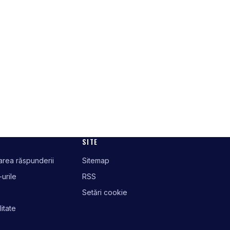
SITE
tarea răspunderii
Sitemap
-urile
RSS
Setări cookie
litate