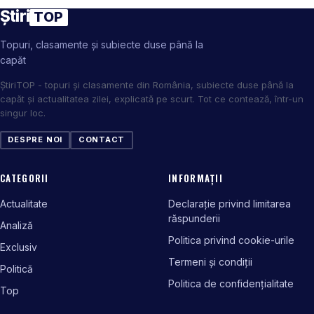
Știri
TOP
Topuri, clasamente și subiecte duse până la
capăt
ȘtiriTOP - topuri și clasamente din România, subiecte duse până la
capăt și actualitatea zilei, explicată pe scurt. Tot ce contează, într-un
singur loc.
DESPRE NOI
CONTACT
CATEGORII
INFORMAȚII
Actualitate
Declarație privind limitarea
răspunderii
Analiză
Politica privind cookie-urile
Exclusiv
Termeni și condiții
Politică
Politica de confidențialitate
Top