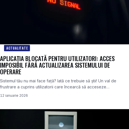
ACTUALITATE
APLICAȚIA BLOCATĂ PENTRU UTILIZATORI: ACCES
IMPOSIBIL FĂRĂ ACTUALIZAREA SISTEMULUI DE
OPERARE
Sistemul tău nu mai face față? Iată ce trebuie să știi! Un val de
frustrare a cuprins utilizatorii care încearcă să acceseze…
12 ianuarie 2026