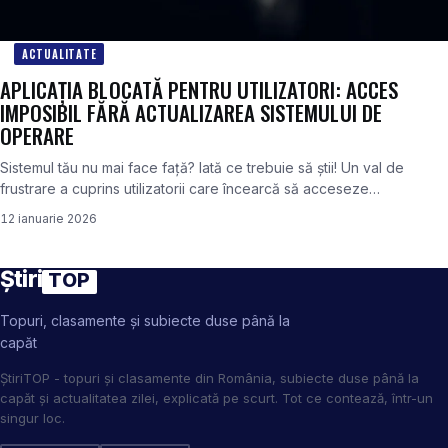
ACTUALITATE
APLICAȚIA BLOCATĂ PENTRU UTILIZATORI: ACCES
IMPOSIBIL FĂRĂ ACTUALIZAREA SISTEMULUI DE
OPERARE
Sistemul tău nu mai face față? Iată ce trebuie să știi! Un val de
frustrare a cuprins utilizatorii care încearcă să acceseze…
12 ianuarie 2026
Știri
TOP
Topuri, clasamente și subiecte duse până la
capăt
ȘtiriTOP - topuri și clasamente din România, subiecte duse până la
capăt și actualitatea zilei, explicată pe scurt. Tot ce contează, într-un
singur loc.