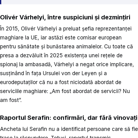
Olivér Várhelyi, între suspiciuni și dezmințiri
În 2015, Olivér Várhelyi a preluat șefia reprezentanței
maghiare la UE, iar astăzi este comisar european
pentru sănătate și bunăstarea animalelor. Cu toate că
presa a dezvăluit în 2025 existența unei rețele de
spionaj la ambasadă, Várhelyi a negat orice implicare,
susținând în fața Ursulei von der Leyen și a
eurodeputaților că nu a fost niciodată abordat de
serviciile maghiare: „Am fost abordat de servicii? Nu
am fost”.
Raportul Serafin: confirmări, dar fără vinovați
Ancheta lui Serafin nu a identificat persoane care să fie