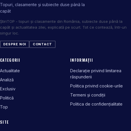
Topuri, clasamente și subiecte duse până la
capăt
ȘtiriTOP - topuri și clasamente din România, subiecte duse până la
capăt și actualitatea zilei, explicată pe scurt. Tot ce contează, într-un
singur loc.
DESPRE NOI
CONTACT
CATEGORII
INFORMAȚII
Actualitate
Declarație privind limitarea
răspunderii
Analiză
Politica privind cookie-urile
Exclusiv
Termeni și condiții
Politică
Politica de confidențialitate
Top
SITE