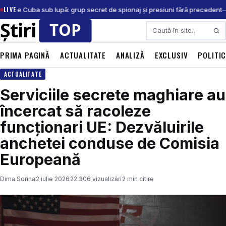
LIVE
A pune Cuba sub lupă: grup secret de spionaj și presiuni fără precedent
Caută
PRIMA PAGINĂ
ACTUALITATE
ANALIZĂ
EXCLUSIV
POLITI
ACTUALITATE
Serviciile secrete maghiare au
încercat să racoleze
funcționari UE: Dezvăluirile
anchetei conduse de Comisia
Europeană
Dima Sorina
2 iulie 2026
22.306 vizualizări
2 min citire