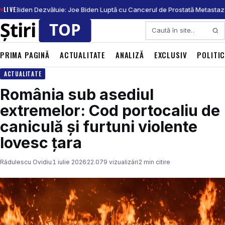
LIVE
nter Biden Dezvăluie: Joe Biden Luptă cu Cancerul de Prostată Metastaz
Caută
PRIMA PAGINĂ
ACTUALITATE
ANALIZĂ
EXCLUSIV
POLITI
ACTUALITATE
România sub asediul
extremelor: Cod portocaliu de
caniculă și furtuni violente
lovesc țara
Rădulescu Ovidiu
1 iulie 2026
22.079 vizualizări
2 min citire