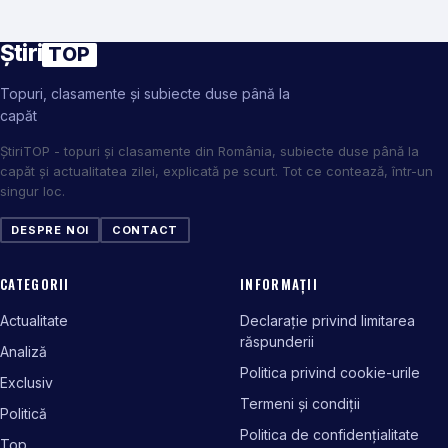
Știri
TOP
Topuri, clasamente și subiecte duse până la
capăt
ȘtiriTOP - topuri și clasamente din România, subiecte duse până la
capăt și actualitatea zilei, explicată pe scurt. Tot ce contează, într-un
singur loc.
DESPRE NOI
CONTACT
CATEGORII
INFORMAȚII
Actualitate
Declarație privind limitarea
răspunderii
Analiză
Politica privind cookie-urile
Exclusiv
Termeni și condiții
Politică
Politica de confidențialitate
Top