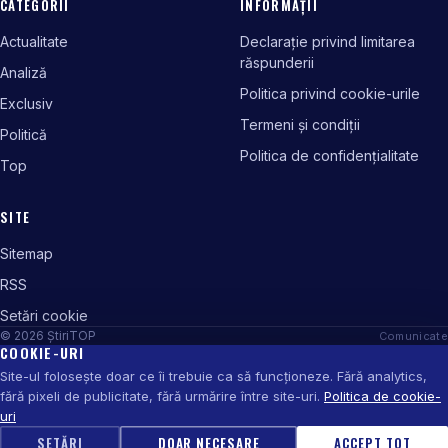
CATEGORII
INFORMAȚII
Actualitate
Declarație privind limitarea
răspunderii
Analiză
Politica privind cookie-urile
Exclusiv
Termeni și condiții
Politică
Politica de confidențialitate
Top
SITE
Sitemap
RSS
Setări cookie
© 2026 ȘtiriTOP
Comunicate
COOKIE-URI
Site-ul folosește doar ce îi trebuie ca să funcționeze. Fără analytics,
fără pixeli de publicitate, fără urmărire între site-uri.
Politica de cookie-
uri
SETĂRI
DOAR NECESARE
ACCEPT TOT