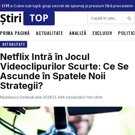
LIVE
A pune Cuba sub lupă: grup secret de spionaj și presiuni fără precedent
Caută
PRIMA PAGINĂ
ACTUALITATE
ANALIZĂ
EXCLUSIV
POLITI
ACTUALITATE
Netflix Intră în Jocul
Videoclipurilor Scurte: Ce Se
Ascunde în Spatele Noii
Strategii?
Rădulescu Ovidiu
8 iulie 2026
21.446 vizualizări
2 min citire