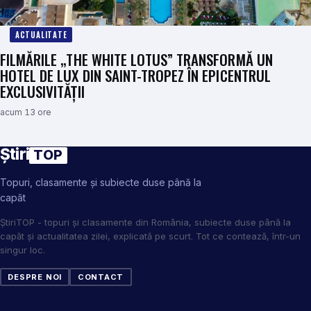
ACTUALITATE
FILMĂRILE „THE WHITE LOTUS” TRANSFORMĂ UN
HOTEL DE LUX DIN SAINT-TROPEZ ÎN EPICENTRUL
EXCLUSIVITĂȚII
acum 13 ore
Știri
TOP
Topuri, clasamente și subiecte duse până la
capăt
ȘtiriTOP - topuri și clasamente din România, subiecte duse până la
capăt și actualitatea zilei, explicată pe scurt. Tot ce contează, într-un
singur loc.
DESPRE NOI
CONTACT