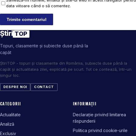
Salvează-mi numele, emailul și site-ul web în acest navigator pentru
data viitoare când o să comentez.
Știri
TOP
Topuri, clasamente și subiecte duse până la
capăt
ȘtiriTOP - topuri și clasamente din România, subiecte duse până la
capăt și actualitatea zilei, explicată pe scurt. Tot ce contează, într-un
singur loc.
DESPRE NOI
CONTACT
CATEGORII
INFORMAȚII
Actualitate
Declarație privind limitarea
răspunderii
Analiză
Politica privind cookie-urile
Exclusiv