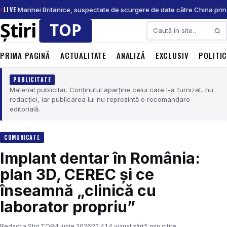
LIVE
nele Marinei Britanice, suspectate de scurgere de date către China pri
Caută
PRIMA PAGINĂ
ACTUALITATE
ANALIZĂ
EXCLUSIV
POLITI
PUBLICITATE
Material publicitar. Conținutul aparține celui care l-a furnizat, nu
redacției, iar publicarea lui nu reprezintă o recomandare
editorială.
COMUNICATE
Implant dentar în România:
plan 3D, CEREC și ce
înseamnă „clinică cu
laborator propriu”
Redacția Știri TOP
4 iunie 2026
22.414 vizualizări
5 min citire