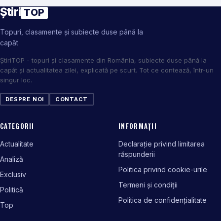
Știri
TOP
Topuri, clasamente și subiecte duse până la
capăt
ȘtiriTOP - topuri și clasamente din România, subiecte duse până la
capăt și actualitatea zilei, explicată pe scurt. Tot ce contează, într-un
singur loc.
DESPRE NOI
CONTACT
CATEGORII
INFORMAȚII
Actualitate
Declarație privind limitarea
răspunderii
Analiză
Politica privind cookie-urile
Exclusiv
Termeni și condiții
Politică
Politica de confidențialitate
Top