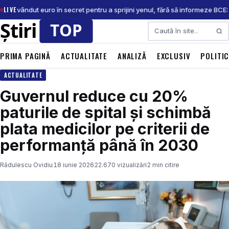
LIVE
A au vândut euro în secret pentru a sprijini yenul, fără să informeze BCE:
Caută
PRIMA PAGINĂ
ACTUALITATE
ANALIZĂ
EXCLUSIV
POLITI
ACTUALITATE
Guvernul reduce cu 20%
paturile de spital și schimbă
plata medicilor pe criterii de
performanță până în 2030
Rădulescu Ovidiu
18 iunie 2026
22.670 vizualizări
2 min citire