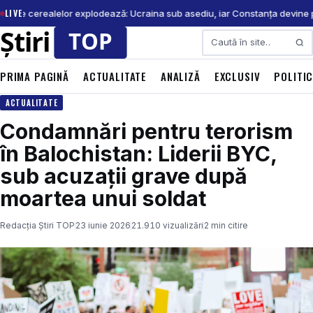
LIVE
ețurile cerealelor explodează: Ucraina sub asediu, iar Constanța devine p
Caută
PRIMA PAGINĂ
ACTUALITATE
ANALIZĂ
EXCLUSIV
POLITI
ACTUALITATE
Condamnări pentru terorism
în Balochistan: Liderii BYC,
sub acuzații grave după
moartea unui soldat
Redacția Știri TOP
23 iunie 2026
21.910 vizualizări
2 min citire