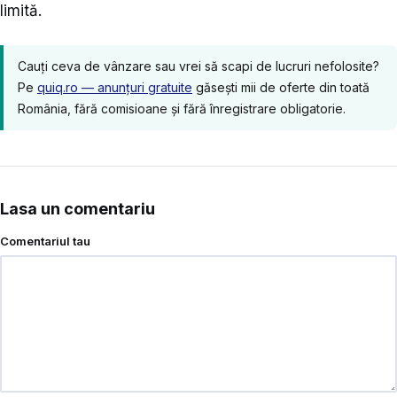
limită.
Cauți ceva de vânzare sau vrei să scapi de lucruri nefolosite?
Pe
quiq.ro — anunțuri gratuite
găsești mii de oferte din toată
România, fără comisioane și fără înregistrare obligatorie.
Lasa un comentariu
Comentariul tau