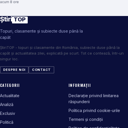
acum 8 ore
Știri
TOP
Topuri, clasamente și subiecte duse până la
capăt
ȘtiriTOP - topuri și clasamente din România, subiecte duse până la
capăt și actualitatea zilei, explicată pe scurt. Tot ce contează, într-un
singur loc.
DESPRE NOI
CONTACT
CATEGORII
INFORMAȚII
Actualitate
Declarație privind limitarea
răspunderii
Analiză
Politica privind cookie-urile
Exclusiv
Termeni și condiții
Politică