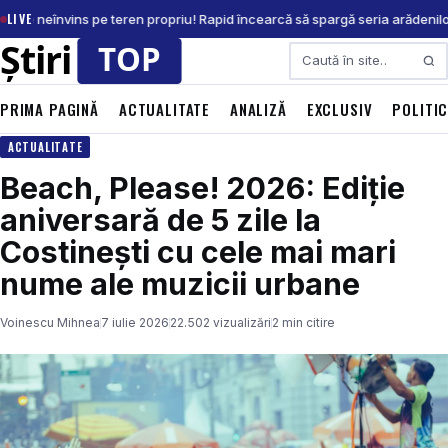
LIVE
A, de neînvins pe teren propriu! Rapid încearcă să spargă seria arădenilor
Caută
PRIMA PAGINĂ
ACTUALITATE
ANALIZĂ
EXCLUSIV
POLITI
ACTUALITATE
Beach, Please! 2026: Ediție
aniversară de 5 zile la
Costinești cu cele mai mari
nume ale muzicii urbane
Voinescu Mihnea
7 iulie 2026
22.502 vizualizări
2 min citire