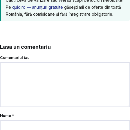
Cauți ceva de vânzare sau vrei să scapi de lucruri nefolosite?
Pe
quiq.ro — anunțuri gratuite
găsești mii de oferte din toată
România, fără comisioane și fără înregistrare obligatorie.
Lasa un comentariu
Comentariul tau
Nume
*