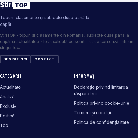
Știri
TOP
Topuri, clasamente și subiecte duse până la
capăt
ȘtiriTOP - topuri și clasamente din România, subiecte duse până la
capăt și actualitatea zilei, explicată pe scurt. Tot ce contează, într-un
singur loc.
DESPRE NOI
CONTACT
CATEGORII
INFORMAȚII
Actualitate
Declarație privind limitarea
răspunderii
Analiză
Politica privind cookie-urile
Exclusiv
Termeni și condiții
Politică
Politica de confidențialitate
Top