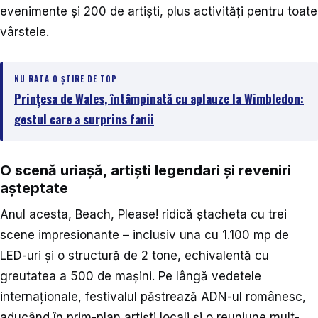
evenimente și 200 de artiști, plus activități pentru toate
vârstele.
NU RATA O ȘTIRE DE TOP
Prințesa de Wales, întâmpinată cu aplauze la Wimbledon:
gestul care a surprins fanii
O scenă uriașă, artiști legendari și reveniri
așteptate
Anul acesta, Beach, Please! ridică ștacheta cu trei
scene impresionante – inclusiv una cu 1.100 mp de
LED-uri și o structură de 2 tone, echivalentă cu
greutatea a 500 de mașini. Pe lângă vedetele
internaționale, festivalul păstrează ADN-ul românesc,
aducând în prim-plan artiști locali și o reuniune mult-