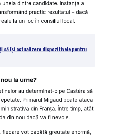
 uneia dintre candidate. Instanța a
ansformând practic rezultatul – dacă
eale la un loc în consiliul local.
i să își actualizeze dispozitivele pentru
 nou la urne?
letinelor au determinat-o pe Castéra să
e repetate. Primarul Migaud poate ataca
ministrativă din Franța. Între timp, atât
ida din nou dacă va fi nevoie.
, fiecare vot capătă greutate enormă,