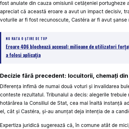
fost anulate din cauza omisiunii cetățeniei portugheze a
apreciat că această eroare a avut un impact decisiv, tr
voturile ar fi fost recunoscute, Castéra ar fi avut șanse r
NU RATA O ȘTIRE DE TOP
Eroare 406 blochează accesul: milioane de utilizatori forțaț
a folosi aplicația
Decizie fără precedent: locuitorii, chemați din
Diferența infimă de numai două voturi și invalidarea bu
conteste rezultatul. Tribunalul a decis: alegerile trebui
hotărârea la Consiliul de Stat, cea mai înaltă instanță ad
el, cât și Castéra, și-au anunțat deja intenția de a cand
Expertiza juridică sugerează că, în comune atât de mici