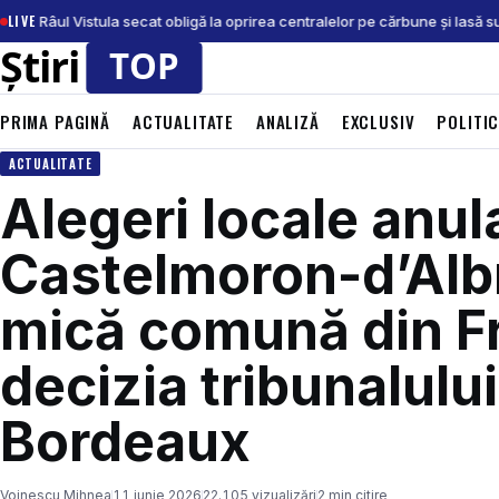
LIVE
lui: Râul Vistula secat obligă la oprirea centralelor pe cărbune și lasă sut
PRIMA PAGINĂ
ACTUALITATE
ANALIZĂ
EXCLUSIV
POLITI
ACTUALITATE
Alegeri locale anul
Castelmoron-d’Albr
mică comună din F
decizia tribunalului
Bordeaux
Voinescu Mihnea
11 iunie 2026
22.105 vizualizări
2 min citire