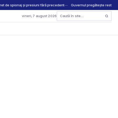
 de spionaj și presiuni fără precedent
Guvernul pregătește restricții 
vineri, 7 august 2026
Caută