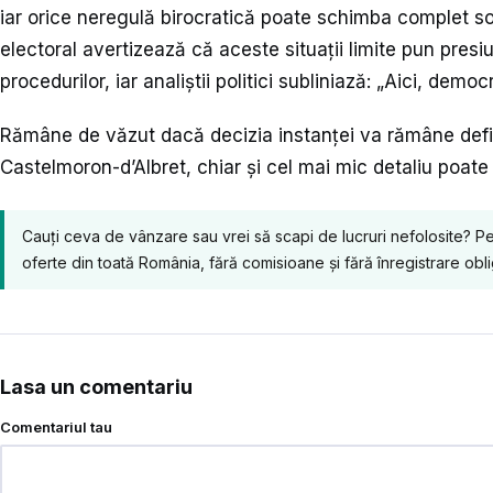
iar orice neregulă birocratică poate schimba complet soar
electoral avertizează că aceste situații limite pun pres
procedurilor, iar analiștii politici subliniază: „Aici, democ
Rămâne de văzut dacă decizia instanței va rămâne defini
Castelmoron-d’Albret, chiar și cel mai mic detaliu poate r
Cauți ceva de vânzare sau vrei să scapi de lucruri nefolosite? P
oferte din toată România, fără comisioane și fără înregistrare obli
Lasa un comentariu
Comentariul tau