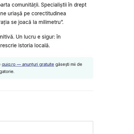
ta comunității. Specialiștii în drept
iune uriașă pe corectitudinea
rația se joacă la milimetru”.
tivă. Un lucru e sigur: în
escrie istoria locală.
e
quiq.ro — anunțuri gratuite
găsești mii de
gatorie.