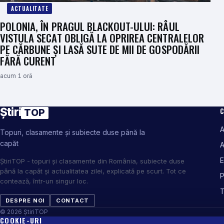
ACTUALITATE
POLONIA, ÎN PRAGUL BLACKOUT-ULUI: RÂUL
VISTULA SECAT OBLIGĂ LA OPRIREA CENTRALELOR
PE CĂRBUNE ȘI LASĂ SUTE DE MII DE GOSPODĂRII
FĂRĂ CURENT
acum 1 oră
Știri
C
TOP
A
Topuri, clasamente și subiecte duse până la
capăt
A
E
ȘtiriTOP - topuri și clasamente din România, subiecte duse
până la capăt și actualitatea zilei, explicată pe scurt. Tot ce
P
contează, într-un singur loc.
DESPRE NOI
CONTACT
© 2026 ȘtiriTOP
COOKIE-URI