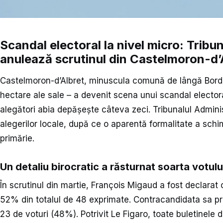
Scandal electoral la nivel micro: Tribu
anulează scrutinul din Castelmoron-d’
Castelmoron-d’Albret, minuscula comună de lângă Bord
hectare ale sale – a devenit scena unui scandal electora
alegători abia depășește câteva zeci. Tribunalul Admini
alegerilor locale, după ce o aparentă formalitate a schi
primărie.
Un detaliu birocratic a răsturnat soarta votulu
În scrutinul din martie, François Migaud a fost declarat c
52% din totalul de 48 exprimate. Contracandidata sa pri
23 de voturi (48%). Potrivit Le Figaro, toate buletinele 