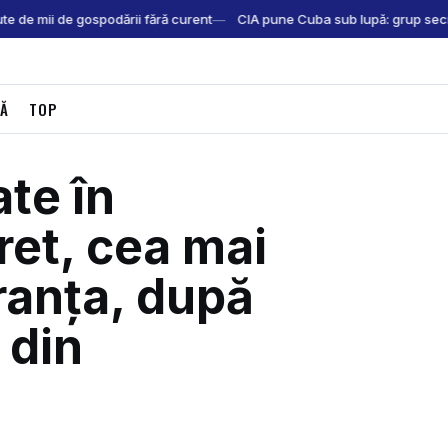
e de mii de gospodării fără curent
CIA pune Cuba sub lupă: grup secret
CĂ
TOP
ate în
et, cea mai
ranța, după
 din