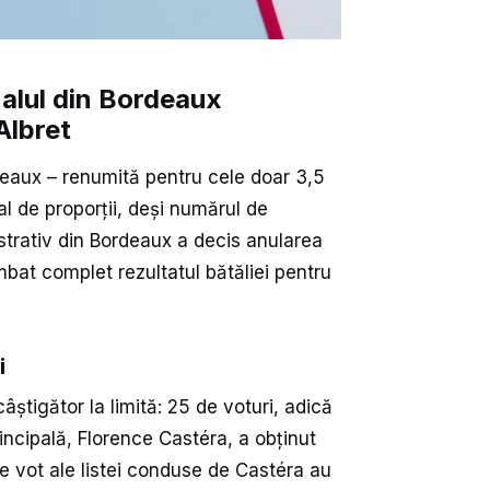
nalul din Bordeaux
Albret
eaux – renumită pentru cele doar 3,5
l de proporții, deși numărul de
strativ din Bordeaux a decis anularea
mbat complet rezultatul bătăliei pentru
i
âștigător la limită: 25 de voturi, adică
ncipală, Florence Castéra, a obținut
de vot ale listei conduse de Castéra au