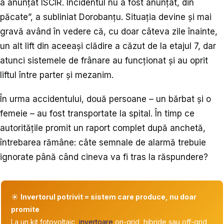
a anunțat ISCIR. Incidentul nu a fost anunțat, din
păcate”, a subliniat Dorobanțu. Situația devine și mai
gravă având în vedere că, cu doar câteva zile înainte,
un alt lift din aceeași clădire a căzut de la etajul 7, dar
atunci sistemele de frânare au funcționat și au oprit
liftul între parter și mezanim.
În urma accidentului, două persoane – un bărbat și o
femeie – au fost transportate la spital. În timp ce
autoritățile promit un raport complet după anchetă,
întrebarea rămâne: câte semnale de alarmă trebuie
ignorate până când cineva va fi tras la răspundere?
☀️
Invertorul potrivit = sistem care produce, nu doar
promite
La un kit fotovoltaic,
invertoare
on-grid, hibride sau off-grid