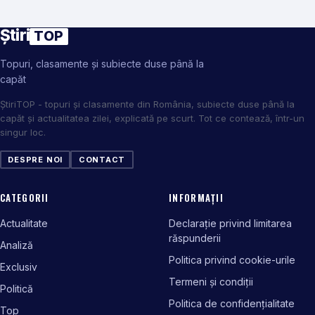
Știri
TOP
Topuri, clasamente și subiecte duse până la
capăt
ȘtiriTOP - topuri și clasamente din România, subiecte duse până la
capăt și actualitatea zilei, explicată pe scurt. Tot ce contează, într-un
singur loc.
DESPRE NOI
CONTACT
CATEGORII
INFORMAȚII
Actualitate
Declarație privind limitarea
răspunderii
Analiză
Politica privind cookie-urile
Exclusiv
Termeni și condiții
Politică
Politica de confidențialitate
Top