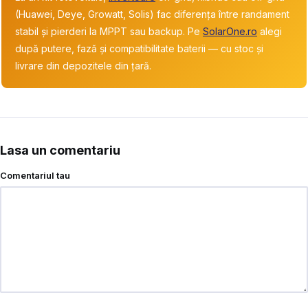
(Huawei, Deye, Growatt, Solis) fac diferența între randament
stabil și pierderi la MPPT sau backup. Pe
SolarOne.ro
alegi
după putere, fază și compatibilitate baterii — cu stoc și
livrare din depozitele din țară.
Lasa un comentariu
Comentariul tau