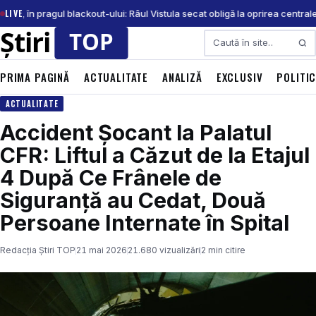
LIVE
onia, în pragul blackout-ului: Râul Vistula secat obligă la oprirea central
Caută
PRIMA PAGINĂ
ACTUALITATE
ANALIZĂ
EXCLUSIV
POLITI
ACTUALITATE
Accident Șocant la Palatul
CFR: Liftul a Căzut de la Etajul
4 După Ce Frânele de
Siguranță au Cedat, Două
Persoane Internate în Spital
Redacția Știri TOP
21 mai 2026
21.680 vizualizări
2 min citire